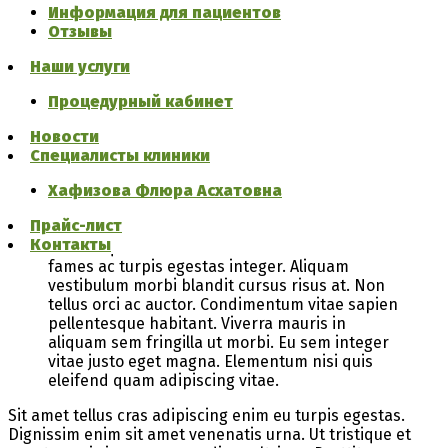
Private Prescriptions
Информация для пациентов
Отзывы
Bring to the table win-win survival strategies to ensure
proactive domination. At the end of the day, going
Наши услуги
forward, a new normal that has evolved from generation X
is on the runway heading towards a streamlined cloud
Процедурный кабинет
solution. User generated content in real-time will have
multiple touchpoints for offshoring.
Новости
Специалисты клиники
Lobortis scelerisque fermentum dui faucibus in
ornare quam viverra orci. Nullam ac tortor
Хафизова Флюра Асхатовна
vitae purus faucibus ornare. Massa eget
Прайс-лист
egestas purus viverra accumsan in nisl nisi
Контакты
scelerisque. Senectus et netus et malesuada
fames ac turpis egestas integer. Aliquam
vestibulum morbi blandit cursus risus at. Non
tellus orci ac auctor. Condimentum vitae sapien
pellentesque habitant. Viverra mauris in
aliquam sem fringilla ut morbi. Eu sem integer
vitae justo eget magna. Elementum nisi quis
eleifend quam adipiscing vitae.
Sit amet tellus cras adipiscing enim eu turpis egestas.
Dignissim enim sit amet venenatis urna. Ut tristique et