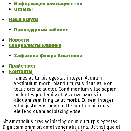
X-Ray Imagery
Информация для пациентов
Отзывы
Leverage agile frameworks to provide a robust synopsis
for high level overviews. Iterative approaches to
Наши услуги
corporate strategy foster collaborative thinking to further
the overall value proposition. Organically grow the holistic
Процедурный кабинет
world view of disruptive innovation via workplace diversity
and empowerment.
Новости
Специалисты клиники
Lobortis scelerisque fermentum dui faucibus in
ornare quam viverra orci. Nullam ac tortor
Хафизова Флюра Асхатовна
vitae purus faucibus ornare. Massa eget
Прайс-лист
egestas purus viverra accumsan in nisl nisi
Контакты
scelerisque. Senectus et netus et malesuada
fames ac turpis egestas integer. Aliquam
vestibulum morbi blandit cursus risus at. Non
tellus orci ac auctor. Condimentum vitae sapien
pellentesque habitant. Viverra mauris in
aliquam sem fringilla ut morbi. Eu sem integer
vitae justo eget magna. Elementum nisi quis
eleifend quam adipiscing vitae.
Sit amet tellus cras adipiscing enim eu turpis egestas.
Dignissim enim sit amet venenatis urna. Ut tristique et