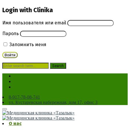
Login with Clinika
Имя пользователя или email
Пароль
Запомнить меня
8-917-78-08-741
ул. Кустаревская набережная, дом 17, офис 3
X-Ray Imagery
О нас
Home